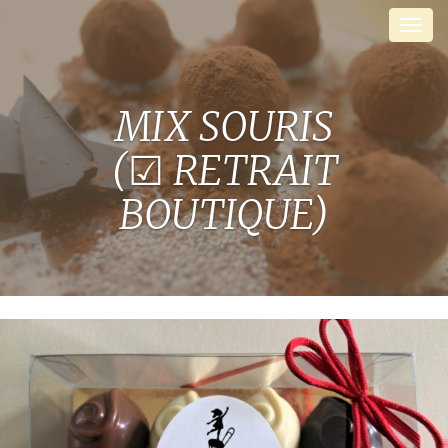
Skip
Men
to
content
MIX SOURIS
(☑︎ RETRAIT
BOUTIQUE)