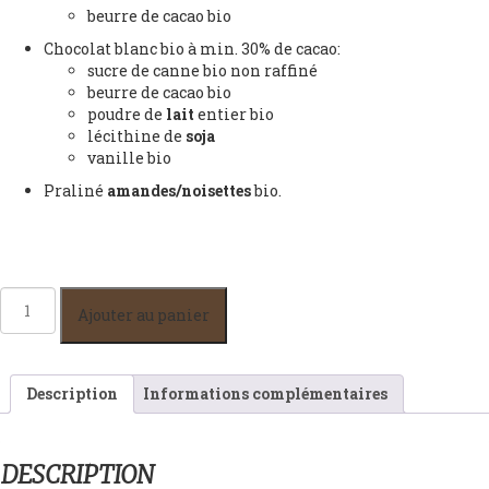
beurre de cacao bio
Chocolat blanc bio à min. 30% de cacao:
sucre de canne bio non raffiné
beurre de cacao bio
poudre de
lait
entier bio
lécithine de
soja
vanille bio
Praliné
amandes/noisettes
bio.
quantité
Ajouter au panier
de
Mix
Souris
(☑︎
Description
Informations complémentaires
retrait
boutique)
DESCRIPTION