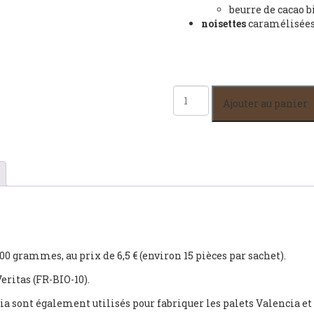
beurre de cacao b
noisettes
caramélisées
quantité
Ajouter au panier
de
Palets
Brasilia
00 grammes, au prix de 6,5 € (environ 15 pièces par sachet).
eritas (FR-BIO-10).
lia sont également utilisés pour fabriquer les palets Valencia e