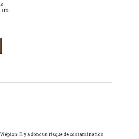
io
 11%.
t Wépion. Il y a donc un risque de contamination