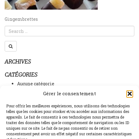
NAVIGATION
Gingembrettes
DE
L’ARTICLE
ARCHIVES
CATÉGORIES
Aucune catégorie
Gérer le consentement
MÉTA
Connexion
Pour offrir les meilleures expériences, nous utilisons des technologies
telles que les cookies pour stocker et/ou accéder aux informations des
Flux des publications
appareils. Le fait de consentir à ces technologies nous permettra de
Flux des commentaires
traiter des données telles que le comportement de navigation ou les ID
Site de WordPress-FR
uniques sur ce site. Le fait de ne pas consentir ou de retirer son
consentement peut avoir un effet négatif sur certaines caractéristiques
Assortiments
Biscuits
Chocolat