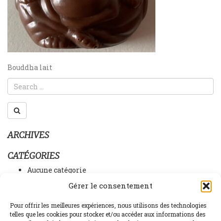
NAVIGATION
Bouddha lait
DE
L’ARTICLE
ARCHIVES
CATÉGORIES
Aucune catégorie
Gérer le consentement
MÉTA
Connexion
Pour offrir les meilleures expériences, nous utilisons des technologies
telles que les cookies pour stocker et/ou accéder aux informations des
Flux des publications