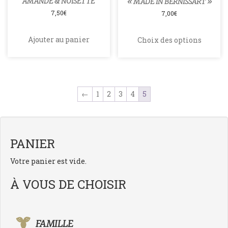
AMANDE & NOISETTE
« MADE IN BERNISSART »
7,50
€
7,00
€
Ce
produ
Ajouter au panier
Choix des options
a
plusi
varia
Les
optio
←
1
2
3
4
5
peuv
être
chois
sur
la
PANIER
page
du
Votre panier est vide.
produ
À VOUS DE CHOISIR
FAMILLE